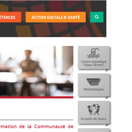
ÉTENCES
ACTION SOCIALE & SANTÉ
Centre Aquatique
"Aqua Severa"
Médiathèques
Accueils de loisirs
ormation de la Communauté de