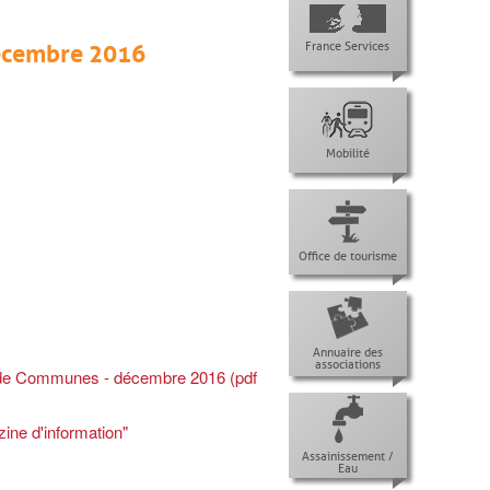
France Services
décembre 2016
Mobilité
Office de tourisme
Annuaire des
associations
 de Communes - décembre 2016 (pdf
ine d'information"
Assainissement /
Eau