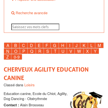
Recherche avancée
A
B
C
D
E
F
G
H
I
J
K
L
M
N
O
P
Q
R
S
T
U
V
W
X
Y
Z
0-9
CHERVEUX AGILITY EDUCATION
CANINE
Classé dans
Loisirs
Education canine, Ecole du Chiot, Agility,
Dog Dancing - Obérythmée
Contact :
Alain Brosseau