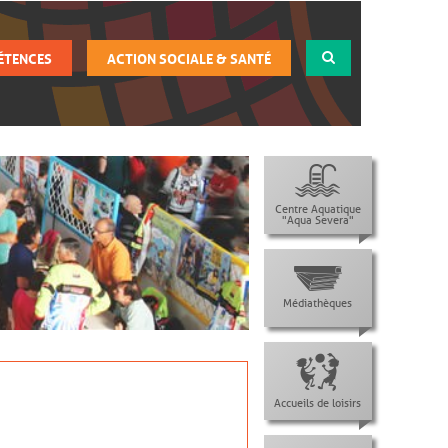
ÉTENCES
ACTION SOCIALE & SANTÉ
Centre Aquatique
"Aqua Severa"
Médiathèques
Accueils de loisirs