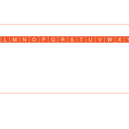
L
M
N
O
P
Q
R
S
T
U
V
W
X