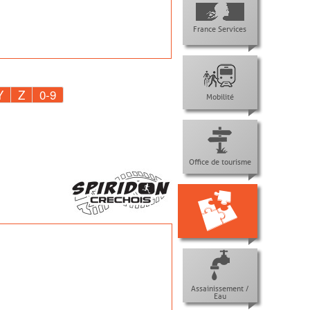
France Services
Y
Z
0-9
Mobilité
Office de tourisme
Assainissement /
Eau