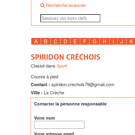
Recherche avancée
A
B
C
D
E
F
G
H
I
J
K
SPIRIDON CRÉCHOIS
Classé dans
Sport
Course à pied
Contact :
spiridon.crechois79@gmail.com
Ville :
La Crèche
Contacter la personne responsable
Votre nom
Votre adresse email