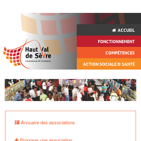
ACCUEIL
FONCTIONNEMENT
COMPÉTENCES
ACTION SOCIALE & SANTÉ
Annuaire des associations
Proposer une association