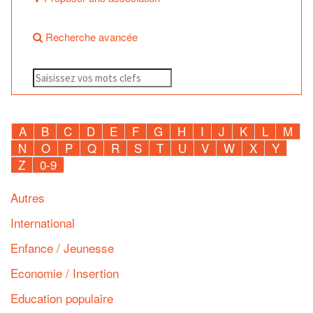
Recherche avancée
A
B
C
D
E
F
G
H
I
J
K
L
M
N
O
P
Q
R
S
T
U
V
W
X
Y
Z
0-9
Autres
International
Enfance / Jeunesse
Economie / Insertion
Education populaire